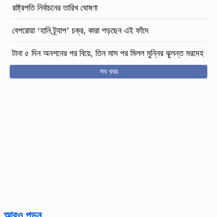
রাষ্ট্রপতি নির্বাচনের তারিখ ঘোষণা
বেপরোয়া ‘হানি ট্র্যাপ’ চক্র, কারা পড়ছেন এই ফাঁদে
টানা ৫ দিন অনশনের পর বিয়ে, তিন মাস পর মিলল মুন্নির ঝুলন্ত মরদেহ
সব খবর
আরও পড়ুন