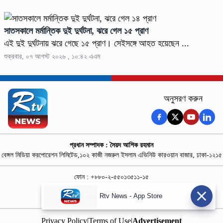
সাতসকালে মর্মান্তিক দুই দুর্ঘটনা, ঝরে গেল ১৫ প্রাণ
এই দুই দুর্ঘটনায় ঝরে গেছে ১৫ প্রাণ। সেইসঙ্গে আহত হয়েছেন ...
শুক্রবার, ০৭ আগস্ট ২০২৬ , ১০:৪২ এএম
অনুসরণ করুন
প্রধান সম্পাদক : সৈয়দ আশিক রহমান
বেঙ্গল মিডিয়া করপোরেশন লিমিটেড,১০২ কাজী নজরুল ইসলাম এভিনিউ কারওয়ান বাজার, ঢাকা-১২১৫
ফোন : +৮৮০-২-৫৫০১৩৫১১-১৫
নিউজ রুম : +৮৮০-১৮৭৮১৮৪৩৬৯-৭০
Rtv News - App Store
বিজ্ঞাপন :
rtvdigitalad@gmail.com
Privacy Policy
|
Terms of Use
|
Advertisement