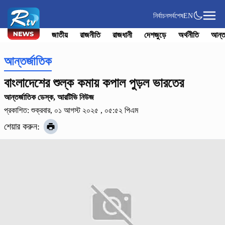
নির্বাচন
সর্বশেষ
EN
জাতীয়
রাজনীতি
রাজধানী
দেশজুড়ে
অর্থনীতি
আন্ত
আন্তর্জাতিক
বাংলাদেশের শুল্ক কমায় কপাল পুড়ল ভারতের
আন্তর্জাতিক ডেস্ক, আরটিভি নিউজ
প্রকাশিত: শুক্রবার, ০১ আগস্ট ২০২৫ , ০৫:৫২ পিএম
শেয়ার করুন: