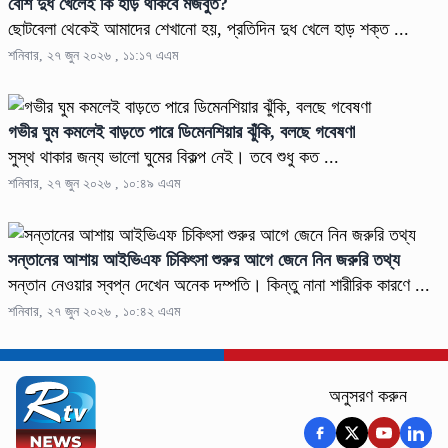
বেশি দুধ খেলেই কি হাড় থাকবে মজবুত?
ছোটবেলা থেকেই আমাদের শেখানো হয়, প্রতিদিন দুধ খেলে হাড় শক্ত ...
শনিবার, ২৭ জুন ২০২৬ , ১১:১৭ এএম
গভীর ঘুম কমলেই বাড়তে পারে ডিমেনশিয়ার ঝুঁকি, বলছে গবেষণা
সুস্থ থাকার জন্য ভালো ঘুমের বিকল্প নেই। তবে শুধু কত ...
শনিবার, ২৭ জুন ২০২৬ , ১০:৪৯ এএম
সন্তানের আশায় আইভিএফ চিকিৎসা শুরুর আগে জেনে নিন জরুরি তথ্য
সন্তান নেওয়ার স্বপ্ন দেখেন অনেক দম্পতি। কিন্তু নানা শারীরিক কারণে ...
শনিবার, ২৭ জুন ২০২৬ , ১০:৪২ এএম
অনুসরণ করুন