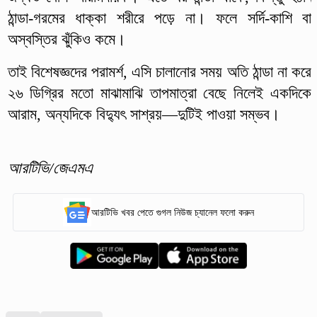
ঠান্ডা-গরমের ধাক্কা শরীরে পড়ে না। ফলে সর্দি-কাশি বা
অস্বস্তির ঝুঁকিও কমে।
তাই বিশেষজ্ঞদের পরামর্শ, এসি চালানোর সময় অতি ঠান্ডা না করে
২৬ ডিগ্রির মতো মাঝামাঝি তাপমাত্রা বেছে নিলেই একদিকে
আরাম, অন্যদিকে বিদ্যুৎ সাশ্রয়—দুটিই পাওয়া সম্ভব।
আরটিভি/জেএমএ
আরটিভি খবর পেতে গুগল নিউজ চ্যানেল ফলো করুন