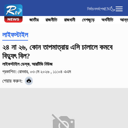
নির্বাচন
সর্বশেষ
EN
জাতীয়
রাজনীতি
রাজধানী
দেশজুড়ে
অর্থনীতি
আন্ত
লাইফস্টাইল
২৪ না ২৬, কোন তাপমাত্রায় এসি চালালে কমবে
বিদ্যুৎ বিল?
লাইফস্টাইল ডেস্ক, আরটিভি নিউজ
প্রকাশিত: রোববার, ০৩ মে ২০২৬ , ১১:০৪ এএম
শেয়ার করুন: