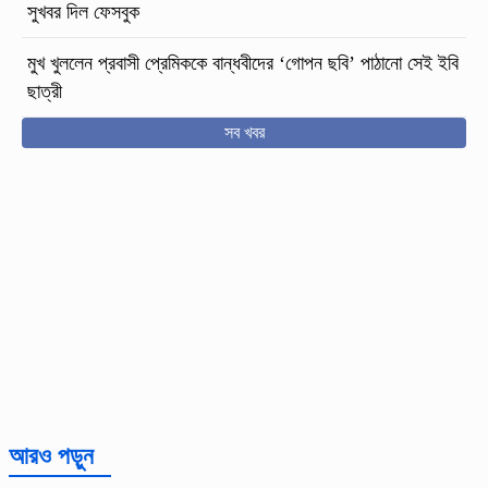
সুখবর দিল ফেসবুক
মুখ খুললেন প্রবাসী প্রেমিককে বান্ধবীদের ‘গোপন ছবি’ পাঠানো সেই ইবি
ছাত্রী
সব খবর
আরও পড়ুন