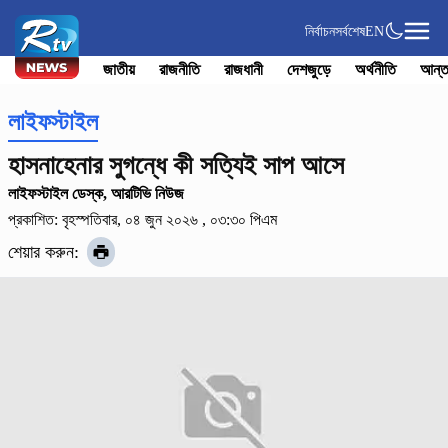
নির্বাচন
সর্বশেষ
EN
জাতীয়
রাজনীতি
রাজধানী
দেশজুড়ে
অর্থনীতি
আন্ত
লাইফস্টাইল
হাসনাহেনার সুগন্ধে কী সত্যিই সাপ আসে
লাইফস্টাইল ডেস্ক, আরটিভি নিউজ
প্রকাশিত: বৃহস্পতিবার, ০৪ জুন ২০২৬ , ০৩:৩০ পিএম
শেয়ার করুন: