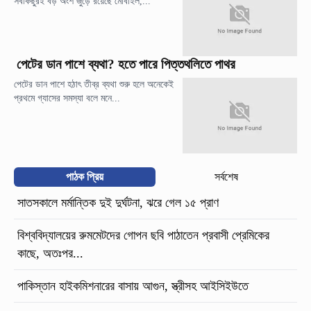
সবকিছুরই বড় অংশ জুড়ে রয়েছে মোবাইল,...
পেটের ডান পাশে ব্যথা? হতে পারে পিত্তথলিতে পাথর
পেটের ডান পাশে হঠাৎ তীব্র ব্যথা শুরু হলে অনেকেই
প্রথমে গ্যাসের সমস্যা বলে মনে...
পাঠক প্রিয়
সর্বশেষ
সাতসকালে মর্মান্তিক দুই দুর্ঘটনা, ঝরে গেল ১৫ প্রাণ
বিশ্ববিদ্যালয়ের রুমমেটদের গোপন ছবি পাঠাতেন প্রবাসী প্রেমিকের
কাছে, অতঃপর...
পাকিস্তান হাইকমিশনারের বাসায় আগুন, স্ত্রীসহ আইসিইউতে