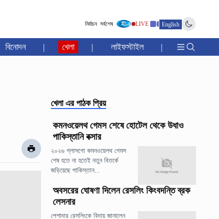
নির্বাচন
সর্বশেষ
LIVE
English
বিনোদন
|
খেলা
|
লাইফস্টাইল
|
খেলা
এর পাঠক প্রিয়
কমনওয়েলথ গেমস শেষে হোটেল থেকে উধাও
পাকিস্তানি বক্সার
২০২৬ গ্লাসগো কমনওয়েলথ গেমস
শেষ হতে না হতেই নতুন বিতর্কে
জড়িয়েছে পাকিস্তান...
অবসরের ঘোষণা দিলেন রেসলিং কিংবদন্তি ব্রক
লেসনার
পেশাদার রেসলিংকে বিদায় জানালেন