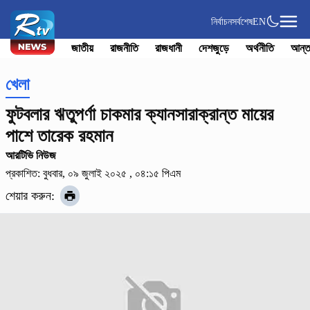
নির্বাচন
সর্বশেষ
EN
জাতীয়
রাজনীতি
রাজধানী
দেশজুড়ে
অর্থনীতি
আন্ত
খেলা
ফুটবলার ঋতুপর্ণা চাকমার ক্যানসারাক্রান্ত মায়ের
পাশে তারেক রহমান
আরটিভি নিউজ
প্রকাশিত: বুধবার, ০৯ জুলাই ২০২৫ , ০৪:১৫ পিএম
শেয়ার করুন: