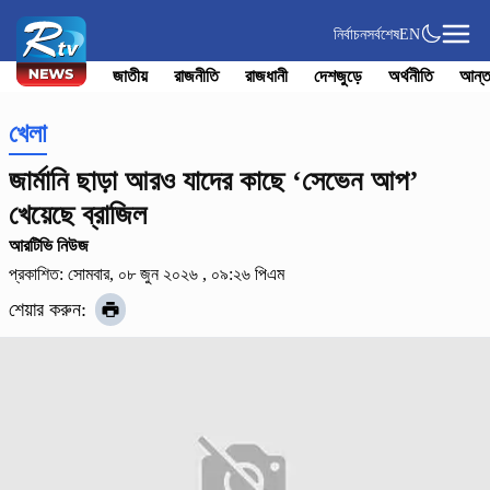
নির্বাচন
সর্বশেষ
EN
জাতীয়
রাজনীতি
রাজধানী
দেশজুড়ে
অর্থনীতি
আন্ত
খেলা
জার্মানি ছাড়া আরও যাদের কাছে ‘সেভেন আপ’
খেয়েছে ব্রাজিল
আরটিভি নিউজ
প্রকাশিত: সোমবার, ০৮ জুন ২০২৬ , ০৯:২৬ পিএম
শেয়ার করুন: