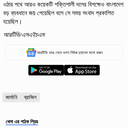
ওঠার পথে আরও কয়েকটি শক্তিশালী দলের বিপক্ষেও বাংলাদেশ
বড় ব্যবধানে জয় পেয়েছিল বলে সে সময় সংবাদ প্রকাশিত
হয়েছিল।
আরটিভি/এসএইচএম
আরটিভি খবর পেতে গুগল নিউজ চ্যানেল ফলো করুন
জার্মানি
ব্রাজিল
খেলা
এর পাঠক প্রিয়