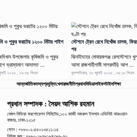
ষিজমি ও পুকুর ভরাটের ১২০০ মিটার পাইপ
স্টেশনে ট্রেন রেখে নিখোঁজ চালক, ফি
পর
িরাজদিখান উপজেলায় কৃষিজমি ও পুকুর
ঝিনাইদহের মোবারকগঞ্জ রেলস্টেশনে খু
গে ভ্রাম্যমাণ আদালত ...
আসা রাজশাহীগামী সাগরদাঁড়ি আপ ...
 জুলাই ২০২৬ , ০৯:৩৫ পিএম
বৃহস্পতিবার, ৩০ জুলাই ২০২৬ , ০৯:১৮ পিএম
আন্তর্জাতিক
তথ্যপ্রযুক্তি
খেলা
রাজনীতি
প্রবাস
মিডিয়া
লাইফস্টাইল
শিক্ষা
প্রধান সম্পাদক : সৈয়দ আশিক রহমান
বেঙ্গল মিডিয়া করপোরেশন লিমিটেড,১০২ কাজী নজরুল ইসলাম
এভিনিউ কারওয়ান
বাজার, ঢাকা-১২১৫
ফোন : +৮৮০-২-৫৫০১৩৫১১-১৫
নিউজ রুম : +৮৮০-১৮৭৮১৮৪৩৬৯-৭০