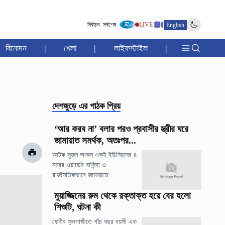
নির্বাচন
সর্বশেষ
LIVE
English
বিনোদন
|
খেলা
|
লাইফস্টাইল
|
দেশজুড়ে
এর পাঠক প্রিয়
‘আর করব না’ বলার পরও প্রবাসীর স্ত্রীর ঘরে
জামায়াত সমর্থক, অতঃপর...
আটক সুজন আকন একই ইউনিয়নের ৪
নম্বর ওয়ার্ডের বাসিন্দা ও
রাজনৈতিকভাবে জামায়াতে...
মুয়াজ্জিনের রুম থেকে রক্তাক্ত হয়ে বের হলো
শিশুটি, ঘটনা কী
ফেনীর ফুলগাজীতে পাঁচ বছর বয়সী এক