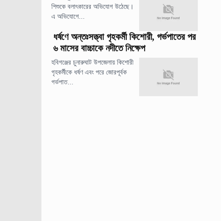
শিশুকে বলাৎকারের অভিযোগ উঠেছে।
এ অভিযোগে...
ধর্ষণে অন্তঃসত্ত্বা গৃহকর্মী কিশোরী, গর্ভপাতের পর
৬ মাসের বাচ্চাকে নদীতে নিক্ষেপ
হবিগঞ্জের চুনারুঘাট উপজেলায় কিশোরী
গৃহকর্মীকে ধর্ষণ এবং পরে জোরপূর্বক
গর্ভপাত...