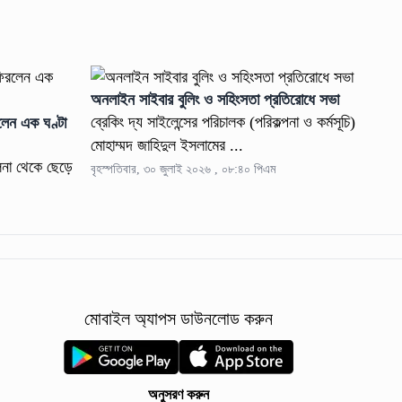
অনলাইন সাইবার বুলিং ও সহিংসতা প্রতিরোধে সভা
ব্রেকিং দ্য সাইলেন্সের পরিচালক (পরিকল্পনা ও কর্মসূচি)
রলেন এক ঘণ্টা
মোহাম্মদ জাহিদুল ইসলামের ...
লনা থেকে ছেড়ে
বৃহস্পতিবার, ৩০ জুলাই ২০২৬ , ০৮:৪০ পিএম
মোবাইল অ্যাপস ডাউনলোড করুন
অনুসরণ করুন