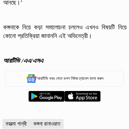
আনছে।’
কঙ্গনাকে নিয়ে কড়া সমালোচনা চললেও এখনও বিষয়টি নিয়ে
কোনো প্রতিক্রিয়া জানাননি এই অভিনেত্রী।
আরটিভি /এএ/এসএ
আরটিভি খবর পেতে গুগল নিউজ চ্যানেল ফলো করুন
মহাত্মা গান্ধী
কঙ্গনা রানাওয়াত