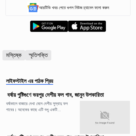
আরটিভি খবর পেতে গুগল নিউজ চ্যানেল ফলো করুন
মস্তিষ্ক
স্মৃতিশক্তি
লাইফস্টাইল
এর পাঠক প্রিয়
বর্ষায় পুষ্টিগুণে ভরপুর দেশীয় ফল গাব, জানুন উপকারিতা
বর্ষাকালে বাজারে দেখা মেলে দেশীয় সুস্বাদু ফল
গাবের। অনেকের কাছে এটি শুধু একটি...