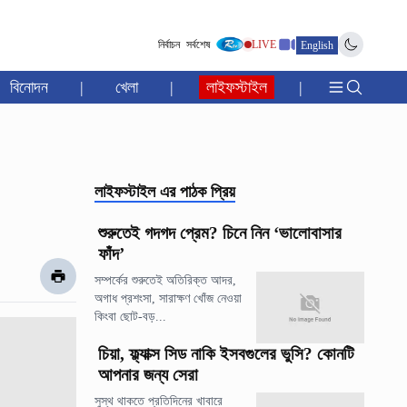
নির্বাচন
সর্বশেষ
LIVE
English
বিনোদন
|
খেলা
|
লাইফস্টাইল
|
লাইফস্টাইল
এর পাঠক প্রিয়
শুরুতেই গদগদ প্রেম? চিনে নিন ‘ভালোবাসার
ফাঁদ’
সম্পর্কের শুরুতেই অতিরিক্ত আদর,
অগাধ প্রশংসা, সারাক্ষণ খোঁজ নেওয়া
কিংবা ছোট-বড়...
চিয়া, ফ্ল্যাক্স সিড নাকি ইসবগুলের ভুসি? কোনটি
আপনার জন্য সেরা
সুস্থ থাকতে প্রতিদিনের খাবারে