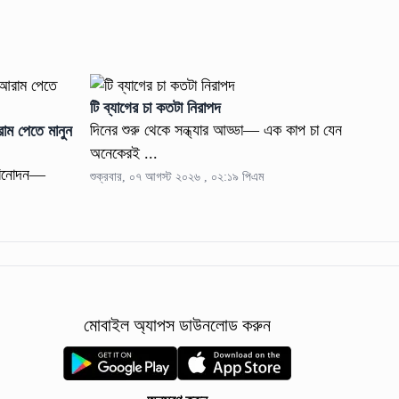
টি ব্যাগের চা কতটা নিরাপদ
দিনের শুরু থেকে সন্ধ্যার আড্ডা— এক কাপ চা যেন
াম পেতে মানুন
অনেকেরই ...
 বিনোদন—
শুক্রবার, ০৭ আগস্ট ২০২৬ , ০২:১৯ পিএম
মোবাইল অ্যাপস ডাউনলোড করুন