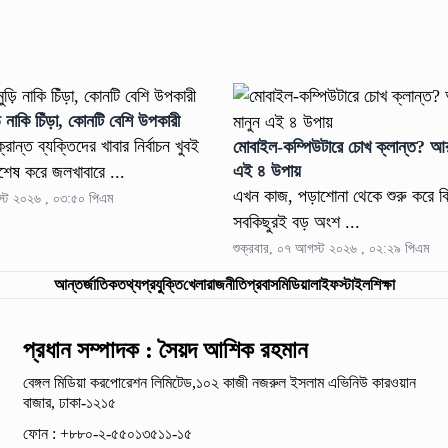
়ি নাকি চিঁড়া, কোনটি বেশি উপকারী
রান্ত ব্যক্তিদের খাবার নির্বাচন খুবই
মোবাইল-কম্পিউটারে চোখ ক্লান্ত? আর
এই ৪ উপায়
বিশেষ করে জলখাবারে ...
এখন কাজ, পড়াশোনা থেকে শুরু করে
স্ট ২০২৬ , ০৩:৫০ পিএম
সবকিছুরই বড় অংশ ...
শুক্রবার, ০৭ আগস্ট ২০২৬ , ০২:২৯ পিএম
আন্তর্জাতিক
তথ্যপ্রযুক্তি
খেলা
রাজনীতি
প্রবাস
মিডিয়া
লাইফস্টাইল
শিক্ষা
প্রধান সম্পাদক : সৈয়দ আশিক রহমান
বেঙ্গল মিডিয়া করপোরেশন লিমিটেড,১০২ কাজী নজরুল ইসলাম
এভিনিউ কারওয়ান
বাজার, ঢাকা-১২১৫
ফোন : +৮৮০-২-৫৫০১৩৫১১-১৫