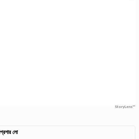
StoryLens™
প্রেশার লো