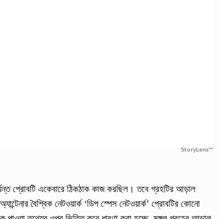
StoryLens™
র্যন্ত প্রোবটি একেবারে ঠিকঠাক কাজ করছিল। তবে গ্রহটির আড়াল
্যান্টেনার বৈশ্বিক নেটওয়ার্ক ‘ডিপ স্পেস নেটওয়ার্ক’ প্রোবটির কোনো
 পাওয়া তথ্যের ওপর ভিত্তি করে ধারণা করা হচ্ছে, মঙ্গল গ্রহের আড়াল