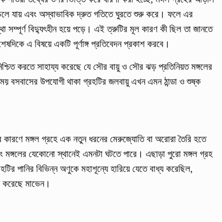
ে যায় এবং অস্বাভাবিক দ্রুত গতিতে ঘুরতে শুরু করে। ফলে এর
্থা সম্পূর্ণ বিদ্যুৎহীন হয়ে পড়ে। এই ত্রুটির মূল কারণ কী ছিল তা জানতে
ষদিকে এ বিষয়ে একটি পূর্ণাঙ্গ প্রতিবেদন প্রকাশ করবে।
দের নিশ্চিত করতে সাহায্য করেছে যে সৌর বায়ু ও সৌর ঝড় প্রতিনিয়ত মঙ্গলের
য় বসবাসের উপযোগী থাকা গ্রহটির জলবায়ু এখন এমন ঠান্ডা ও শুষ্ক
কারণে মঙ্গল গ্রহে এক নতুন ধরনের মেরুজ্যোতি বা অরোরা তৈরি হতে
ং মঙ্গলের যেকোনো স্থানেই এমনটা ঘটতে পারে। এছাড়া পুরো মঙ্গল গ্রহ
টির পানির বিভিন্ন অণুকে মহাশূন্যে হারিয়ে যেতে বাধ্য করেছিল,
য্য করেছে মাভেন।