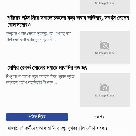
শরীরের গঠন নিয়ে সমালোচকদের কড়া জবাব জর্জিনার, সমর্থন পেলেন
রোনালদোরও
সম্প্রতি একটি নৌকায় সুইমসুট পরা বেশকিছু ছবি
সামাজিক যোগাযোগমাধ্যমে প্রকাশ...
মেসির রেকর্ড গোলের ম্যাচে মায়ামির বড় জয়
বিশ্বকাপের হতাশা ভুলে ক্লাবের ফিরে প্রথম ম্যাচে
ভক্তদের হতাশ করেছিলেন লিওনেল...
পাঠক প্রিয়
সর্বশেষ
বাংলাদেশি কর্মীদের আকামা নিয়ে বড় সুখবর দিল সৌদি সরকার