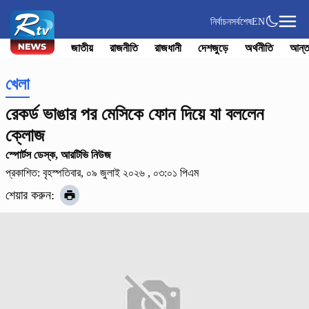
নির্বাচন
সর্বশেষ
EN
জাতীয়
রাজনীতি
রাজধানী
দেশজুড়ে
অর্থনীতি
আন্ত
খেলা
রেকর্ড ভাঙার পর মেসিকে ফোন দিয়ে যা বললেন
ক্লোজ
স্পোর্টস ডেস্ক, আরটিভি নিউজ
প্রকাশিত: বৃহস্পতিবার, ০৯ জুলাই ২০২৬ , ০৩:০১ পিএম
শেয়ার করুন: