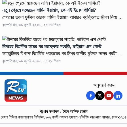
নতুন প্রেমে মজেছেন লামিন ইয়ামাল, কে এই ইনেস গার্সিয়া?
স্পেনের তরুণ ফুটবল তারকা লামিন ইয়ামাল আবারও ব্যক্তিগত জীবন নিয়ে ...
বৃহস্পতিবার, ০৯ জুলাই ২০২৬ , ০১:৪৩ পিএম
মিশরের বিতর্কিত হারের পর মরক্কোর সংহতি, ভাইরাল এক্স পোস্ট
আর্জেন্টিনার বিপক্ষে বিতর্কিত পরাজয়ের পর মিশর জাতীয় ফুটবল দলের প্রতি ...
বৃহস্পতিবার, ০৯ জুলাই ২০২৬ , ০১:২৯ পিএম
অনুসরণ করুন
প্রধান সম্পাদক : সৈয়দ আশিক রহমান
বেঙ্গল মিডিয়া করপোরেশন লিমিটেড,১০২ কাজী নজরুল ইসলাম এভিনিউ কারওয়ান বাজার, ঢাকা-১২১৫