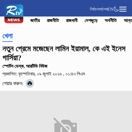
নির্বাচন
সর্বশেষ
EN
জাতীয়
রাজনীতি
রাজধানী
দেশজুড়ে
অর্থনীতি
আন্ত
খেলা
নতুন প্রেমে মজেছেন লামিন ইয়ামাল, কে এই ইনেস
গার্সিয়া?
স্পোর্টস ডেস্ক, আরটিভি নিউজ
প্রকাশিত: বৃহস্পতিবার, ০৯ জুলাই ২০২৬ , ০১:৪৩ পিএম
শেয়ার করুন: