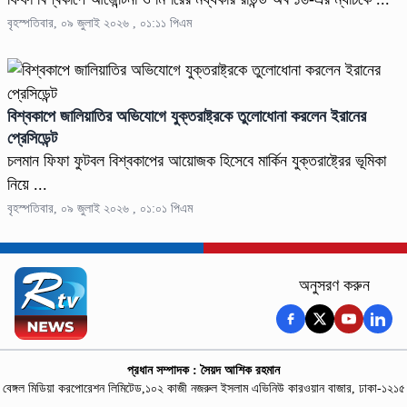
বৃহস্পতিবার, ০৯ জুলাই ২০২৬ , ০১:১১ পিএম
বিশ্বকাপে জালিয়াতির অভিযোগে যুক্তরাষ্ট্রকে তুলোধোনা করলেন ইরানের
প্রেসিডেন্ট
চলমান ফিফা ফুটবল বিশ্বকাপের আয়োজক হিসেবে মার্কিন যুক্তরাষ্ট্রের ভূমিকা
নিয়ে ...
বৃহস্পতিবার, ০৯ জুলাই ২০২৬ , ০১:০১ পিএম
অনুসরণ করুন
প্রধান সম্পাদক : সৈয়দ আশিক রহমান
বেঙ্গল মিডিয়া করপোরেশন লিমিটেড,১০২ কাজী নজরুল ইসলাম এভিনিউ কারওয়ান বাজার, ঢাকা-১২১৫