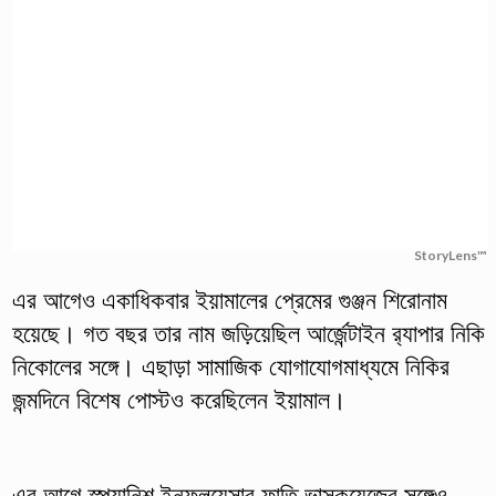
StoryLens™
এর আগেও একাধিকবার ইয়ামালের প্রেমের গুঞ্জন শিরোনাম
হয়েছে। গত বছর তার নাম জড়িয়েছিল আর্জেন্টাইন র‌্যাপার নিকি
নিকোলের সঙ্গে। এছাড়া সামাজিক যোগাযোগমাধ্যমে নিকির
জন্মদিনে বিশেষ পোস্টও করেছিলেন ইয়ামাল।
এর আগে স্প্যানিশ ইনফ্লুয়েন্সার ফাতি ভাসকুয়েজের সঙ্গেও