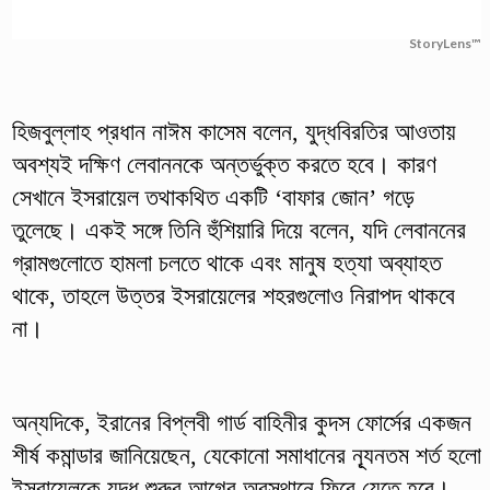
StoryLens™
হিজবুল্লাহ প্রধান নাঈম কাসেম বলেন, যুদ্ধবিরতির আওতায়
অবশ্যই দক্ষিণ লেবাননকে অন্তর্ভুক্ত করতে হবে। কারণ
সেখানে ইসরায়েল তথাকথিত একটি ‘বাফার জোন’ গড়ে
তুলেছে। একই সঙ্গে তিনি হুঁশিয়ারি দিয়ে বলেন, যদি লেবাননের
গ্রামগুলোতে হামলা চলতে থাকে এবং মানুষ হত্যা অব্যাহত
থাকে, তাহলে উত্তর ইসরায়েলের শহরগুলোও নিরাপদ থাকবে
না।
অন্যদিকে, ইরানের বিপ্লবী গার্ড বাহিনীর কুদস ফোর্সের একজন
শীর্ষ কমান্ডার জানিয়েছেন, যেকোনো সমাধানের ন্যূনতম শর্ত হলো
ইসরায়েলকে যুদ্ধ শুরুর আগের অবস্থানে ফিরে যেতে হবে।