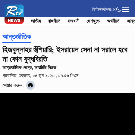
নির্বাচন
সর্বশেষ
EN
জাতীয়
রাজনীতি
রাজধানী
দেশজুড়ে
অর্থনীতি
আন্ত
আন্তর্জাতিক
হিজবুল্লাহর হুঁশিয়ারি; ইসরায়েল সেনা না সরালে হবে
না কোন যুদ্ধবিরতি
আন্তর্জাতিক ডেস্ক, আরটিভি নিউজ
প্রকাশিত: শুক্রবার, ০৫ জুন ২০২৬ , ০৭:৫৬ পিএম
শেয়ার করুন: