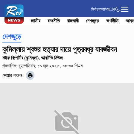
নির্বাচন
সর্বশেষ
EN
জাতীয়
রাজনীতি
রাজধানী
দেশজুড়ে
অর্থনীতি
আন্ত
দেশজুড়ে
কুমিল্লায় শ্বশুর হত্যার দায়ে পুত্রবধূর যাবজ্জীবন
স্টাফ রিপোর্টার (কুমিল্লা), আরটিভি নিউজ
প্রকাশিত: বৃহস্পতিবার, ১৯ জুন ২০২৫ , ০৮:৩০ পিএম
শেয়ার করুন: