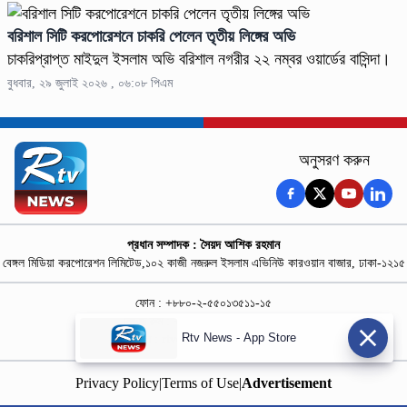
বরিশাল সিটি করপোরেশনে চাকরি পেলেন তৃতীয় লিঙ্গের অভি
চাকরিপ্রাপ্ত মাইদুল ইসলাম অভি বরিশাল নগরীর ২২ নম্বর ওয়ার্ডের বাসিন্দা।
বুধবার, ২৯ জুলাই ২০২৬ , ০৬:০৮ পিএম
অনুসরণ করুন
প্রধান সম্পাদক : সৈয়দ আশিক রহমান
বেঙ্গল মিডিয়া করপোরেশন লিমিটেড,১০২ কাজী নজরুল ইসলাম এভিনিউ কারওয়ান বাজার, ঢাকা-১২১৫
ফোন : +৮৮০-২-৫৫০১৩৫১১-১৫
নিউজ রুম : +৮৮০-১৮৭৮১৮৪৩৬৯-৭০
Rtv News - App Store
বিজ্ঞাপন :
rtvdigitalad@gmail.com
Privacy Policy
|
Terms of Use
|
Advertisement