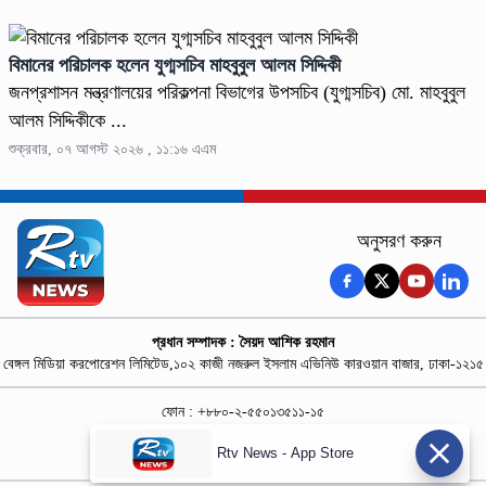
বিমানের পরিচালক হলেন যুগ্মসচিব মাহবুবুল আলম সিদ্দিকী
জনপ্রশাসন মন্ত্রণালয়ের পরিকল্পনা বিভাগের উপসচিব (যুগ্মসচিব) মো. মাহবুবুল
আলম সিদ্দিকীকে ...
শুক্রবার, ০৭ আগস্ট ২০২৬ , ১১:১৬ এএম
অনুসরণ করুন
প্রধান সম্পাদক : সৈয়দ আশিক রহমান
বেঙ্গল মিডিয়া করপোরেশন লিমিটেড,১০২ কাজী নজরুল ইসলাম এভিনিউ কারওয়ান বাজার, ঢাকা-১২১৫
ফোন : +৮৮০-২-৫৫০১৩৫১১-১৫
নিউজ রুম : +৮৮০-১৮৭৮১৮৪৩৬৯-৭০
Rtv News - App Store
বিজ্ঞাপন :
rtvdigitalad@gmail.com