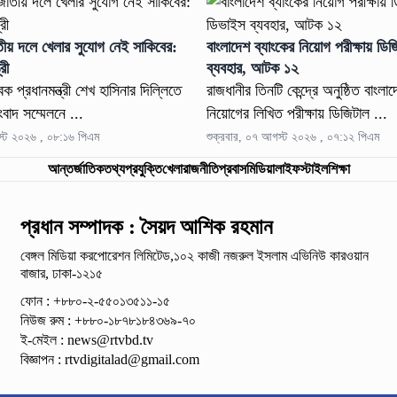
তীয় দলে খেলার সুযোগ নেই সাকিবের:
বাংলাদেশ ব্যাংকের নিয়োগ পরীক্ষায় ডি
্রী
ব্যবহার, আটক ১২
বেক প্রধানমন্ত্রী শেখ হাসিনার দিল্লিতে
রাজধানীর তিনটি কেন্দ্রে অনুষ্ঠিত বাংলা
ংবাদ সম্মেলনে ...
নিয়োগের লিখিত পরীক্ষায় ডিজিটাল ...
স্ট ২০২৬ , ০৮:১৬ পিএম
শুক্রবার, ০৭ আগস্ট ২০২৬ , ০৭:১২ পিএম
আন্তর্জাতিক
তথ্যপ্রযুক্তি
খেলা
রাজনীতি
প্রবাস
মিডিয়া
লাইফস্টাইল
শিক্ষা
প্রধান সম্পাদক : সৈয়দ আশিক রহমান
বেঙ্গল মিডিয়া করপোরেশন লিমিটেড,১০২ কাজী নজরুল ইসলাম
এভিনিউ কারওয়ান
বাজার, ঢাকা-১২১৫
ফোন : +৮৮০-২-৫৫০১৩৫১১-১৫
নিউজ রুম : +৮৮০-১৮৭৮১৮৪৩৬৯-৭০
ই-মেইল :
news@rtvbd.tv
বিজ্ঞাপন :
rtvdigitalad@gmail.com