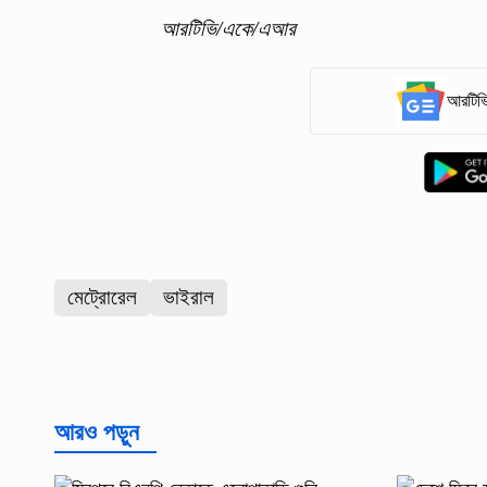
আরটিভি/একে/এআর
আরটিভি
মেট্রোরেল
ভাইরাল
আরও পড়ুন