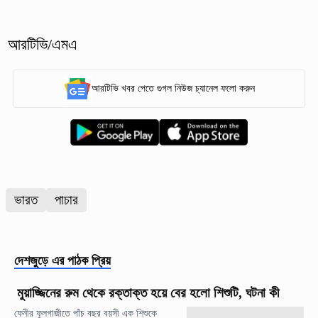
আরটিভি/এমএ
আরটিভি খবর পেতে গুগল নিউজ চ্যানেল ফলো করুন
ভারত
পাচার
দেশজুড়ে
এর পাঠক প্রিয়
মুয়াজ্জিনের রুম থেকে রক্তাক্ত হয়ে বের হলো শিশুটি, ঘটনা কী
ফেনীর ফুলগাজীতে পাঁচ বছর বয়সী এক শিশুকে