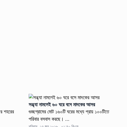
সন্ধ্যা নামলেই ৬০ ঘরে বসে মাদকের আসর
পৌর শহরের
গুচ্ছগ্রামের মোট ১৬০টি ঘরের মধ্যে প্রায় ১০০টিতে
পরিবার বসবাস করছে। ...
শনিবার, ২৭ জুন ২০২৬ , ০২:৪০ পিএম