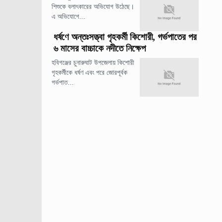
শিশুকে বলাৎকারের অভিযোগ উঠেছে।
এ অভিযোগে...
ধর্ষণে অন্তঃসত্ত্বা গৃহকর্মী কিশোরী, গর্ভপাতের পর
৬ মাসের বাচ্চাকে নদীতে নিক্ষেপ
হবিগঞ্জের চুনারুঘাট উপজেলায় কিশোরী
গৃহকর্মীকে ধর্ষণ এবং পরে জোরপূর্বক
গর্ভপাত...