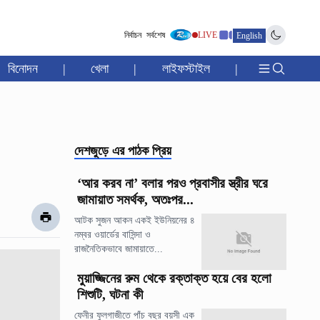
নির্বাচন
সর্বশেষ
LIVE
English
বিনোদন
|
খেলা
|
লাইফস্টাইল
|
দেশজুড়ে
এর পাঠক প্রিয়
‘আর করব না’ বলার পরও প্রবাসীর স্ত্রীর ঘরে
জামায়াত সমর্থক, অতঃপর...
আটক সুজন আকন একই ইউনিয়নের ৪
নম্বর ওয়ার্ডের বাসিন্দা ও
রাজনৈতিকভাবে জামায়াতে...
মুয়াজ্জিনের রুম থেকে রক্তাক্ত হয়ে বের হলো
শিশুটি, ঘটনা কী
ফেনীর ফুলগাজীতে পাঁচ বছর বয়সী এক