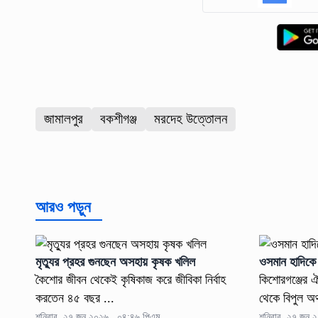
জামালপুর
বকশীগঞ্জ
মরদেহ উত্তোলন
আরও পড়ুন
মৃত্যুর প্রহর গুনছেন অসহায় কৃষক খলিল
ওসমান হাদিকে 
কৈশোর জীবন থেকেই কৃষিকাজ করে জীবিকা নির্বাহ
কিশোরগঞ্জের ঐ
করতেন ৪৫ বছর ...
থেকে বিপুল অর্
শনিবার, ২৭ জুন ২০২৬ , ০৪:৪৬ পিএম
শনিবার, ২৭ জুন 