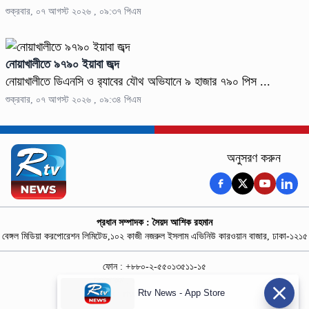
শুক্রবার, ০৭ আগস্ট ২০২৬ , ০৯:৩৭ পিএম
নোয়াখালীতে ৯৭৯০ ইয়াবা জব্দ
নোয়াখালীতে ডিএনসি ও র‍্যাবের যৌথ অভিযানে ৯ হাজার ৭৯০ পিস ...
শুক্রবার, ০৭ আগস্ট ২০২৬ , ০৯:৩৪ পিএম
অনুসরণ করুন
প্রধান সম্পাদক : সৈয়দ আশিক রহমান
বেঙ্গল মিডিয়া করপোরেশন লিমিটেড,১০২ কাজী নজরুল ইসলাম এভিনিউ কারওয়ান বাজার, ঢাকা-১২১৫
ফোন : +৮৮০-২-৫৫০১৩৫১১-১৫
নিউজ রুম : +৮৮০-১৮৭৮১৮৪৩৬৯-৭০
Rtv News - App Store
বিজ্ঞাপন :
rtvdigitalad@gmail.com