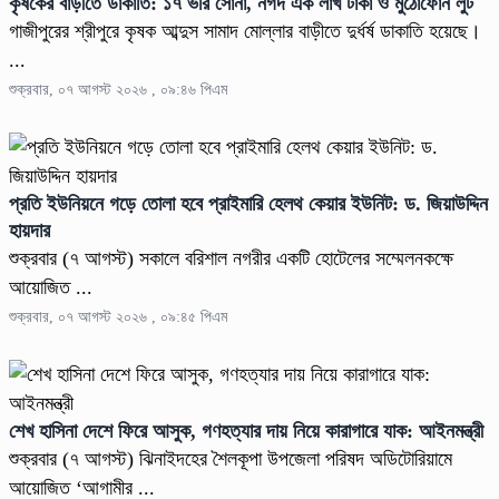
কৃষকের বাড়ীতে ডাকাতি: ১৭ ভরি সোনা, নগদ এক লাখ টাকা ও মুঠোফোন লুট
গাজীপুরের শ্রীপুরে কৃষক আব্দুস সামাদ মোল্লার বাড়ীতে দুর্ধর্ষ ডাকাতি হয়েছে।
...
শুক্রবার, ০৭ আগস্ট ২০২৬ , ০৯:৪৬ পিএম
প্রতি ইউনিয়নে গড়ে তোলা হবে প্রাইমারি হেলথ কেয়ার ইউনিট: ড. জিয়াউদ্দিন
হায়দার
শুক্রবার (৭ আগস্ট) সকালে বরিশাল নগরীর একটি হোটেলের সম্মেলনকক্ষে
আয়োজিত ...
শুক্রবার, ০৭ আগস্ট ২০২৬ , ০৯:৪৫ পিএম
শেখ হাসিনা দেশে ফিরে আসুক, গণহত্যার দায় নিয়ে কারাগারে যাক: আইনমন্ত্রী
শুক্রবার (৭ আগস্ট) ঝিনাইদহের শৈলকূপা উপজেলা পরিষদ অডিটোরিয়ামে
আয়োজিত ‘আগামীর ...