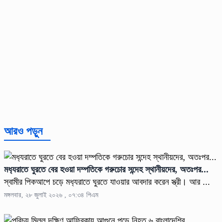
আরও পড়ুন
মধ‍্যরাতে ঘুরতে বের হওয়া দম্পতিকে গরুচোর সন্দেহ স্থানীয়দের, অতঃপর...
স্বামীর পিকআপে চড়ে মধ‍্যরাতে ঘুরতে যাওয়ার আবদার করেন স্ত্রী। আর ...
মঙ্গলবার, ২৮ জুলাই ২০২৬ , ০৭:৩৪ পিএম