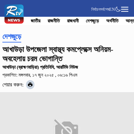
নির্বাচন
সর্বশেষ
EN
জাতীয়
রাজনীতি
রাজধানী
দেশজুড়ে
অর্থনীতি
আন্ত
দেশজুড়ে
আখাউড়া উপজেলা স্বাস্থ্য কমপ্লেক্সে অনিয়ম-
অবহেলায় চরম ভোগান্তি
আখাউড়া (ব্রাহ্মণবাড়িয়া) প্রতিনিধি, আরটিভি নিউজ
প্রকাশিত: মঙ্গলবার, ১৭ জুন ২০২৫ , ০৬:১৬ পিএম
শেয়ার করুন: