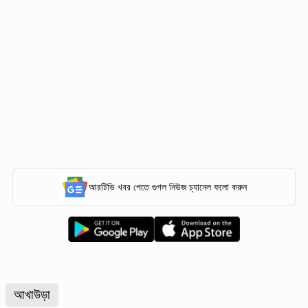
আরটিভি খবর পেতে গুগল নিউজ চ্যানেল ফলো করুন
আখাউড়া