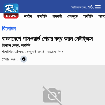
নির্বাচন
সর্বশেষ
EN
জাতীয়
রাজনীতি
রাজধানী
দেশজুড়ে
অর্থনীতি
আন্ত
বিনোদন
বাংলাদেশে পাসওয়ার্ড শেয়ার বন্ধ করল নেটফ্লিক্স
বিনোদন ডেস্ক, আরটিভি
প্রকাশিত: রোববার, ২৮ জুলাই ২০২৪ , ০৪:৪৭ পিএম
শেয়ার করুন: