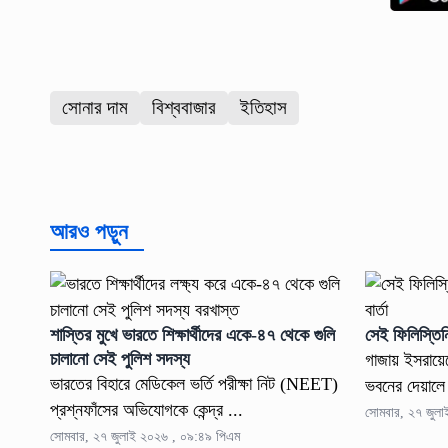
সোনার দাম
বিশ্ববাজার
ইতিহাস
আরও পড়ুন
শাস্তির মুখে ভারতে শিক্ষার্থীদের একে-৪৭ থেকে গুলি
সেই ফিলিস্তিনি
চালানো সেই পুলিশ সদস্য
গাজায় ইসরায়ে
ভারতের বিহারে মেডিকেল ভর্তি পরীক্ষা নিট (NEET)
ভবনের দেয়ালে স
প্রশ্নফাঁসের অভিযোগকে কেন্দ্র ...
সোমবার, ২৭ জুল
সোমবার, ২৭ জুলাই ২০২৬ , ০৯:৪৯ পিএম