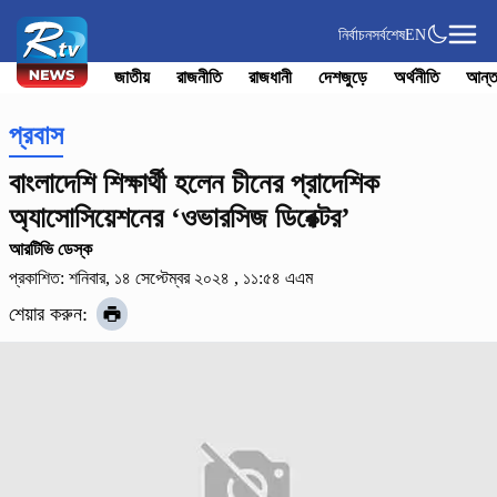
নির্বাচন
সর্বশেষ
EN
জাতীয়
রাজনীতি
রাজধানী
দেশজুড়ে
অর্থনীতি
আন্ত
প্রবাস
বাংলাদেশি শিক্ষার্থী হলেন চীনের প্রাদেশিক
অ্যাসোসিয়েশনের ‌‘ওভারসিজ ডিরেক্টর’
আরটিভি ডেস্ক
প্রকাশিত: শনিবার, ১৪ সেপ্টেম্বর ২০২৪ , ১১:৫৪ এএম
শেয়ার করুন: