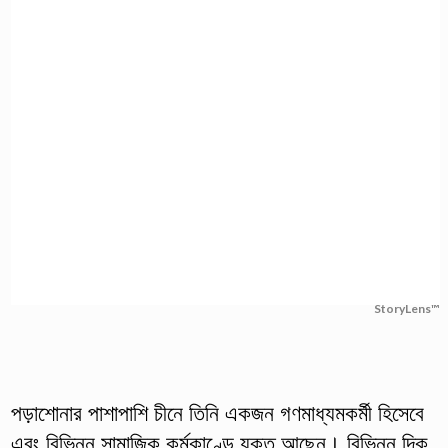
StoryLens™
পড়াশোনার পাশাপাশি চীনে তিনি একজন গণমাধ্যমকর্মী হিসেবে
এবং বিভিন্ন সামাজিক কর্মকাণ্ডে যুক্ত আছেন। বিভিন্ন দিক