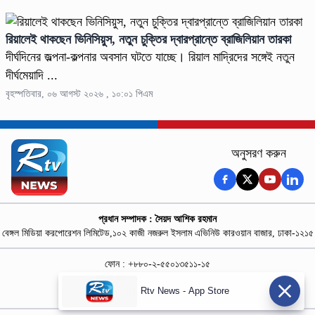
রিয়ালেই থাকছেন ভিনিসিয়ুস, নতুন চুক্তির দ্বারপ্রান্তে ব্রাজিলিয়ান তারকা
দীর্ঘদিনের জল্পনা-কল্পনার অবসান ঘটতে যাচ্ছে। রিয়াল মাদ্রিদের সঙ্গেই নতুন
দীর্ঘমেয়াদি ...
বৃহস্পতিবার, ০৬ আগস্ট ২০২৬ , ১০:০১ পিএম
অনুসরণ করুন
প্রধান সম্পাদক : সৈয়দ আশিক রহমান
বেঙ্গল মিডিয়া করপোরেশন লিমিটেড,১০২ কাজী নজরুল ইসলাম এভিনিউ কারওয়ান বাজার, ঢাকা-১২১৫
ফোন : +৮৮০-২-৫৫০১৩৫১১-১৫
নিউজ রুম : +৮৮০-১৮৭৮১৮৪৩৬৯-৭০
Rtv News - App Store
বিজ্ঞাপন :
rtvdigitalad@gmail.com