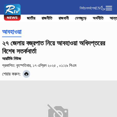
নির্বাচন
সর্বশেষ
EN
জাতীয়
রাজনীতি
রাজধানী
দেশজুড়ে
অর্থনীতি
আন্ত
আবহাওয়া
২৭ জেলায় বজ্রপাত নিয়ে আবহাওয়া অধিদপ্তরের
বিশেষ সতর্কবার্তা
আরটিভি নিউজ
প্রকাশিত: বৃহস্পতিবার, ১৭ এপ্রিল ২০২৫ , ০১:২৯ পিএম
শেয়ার করুন: