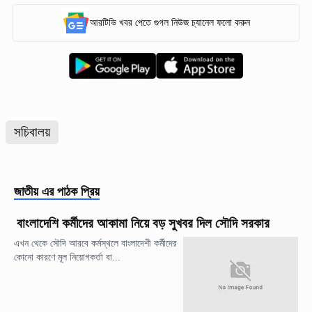
আরটিভি খবর পেতে গুগল নিউজ চ্যানেল ফলো করুন
সচিবালয়
জাতীয়
এর পাঠক প্রিয়
বাংলাদেশি কর্মীদের আকামা নিয়ে বড় সুখবর দিল সৌদি সরকার
এখন থেকে সৌদি আরবে কর্মস্থলে বাংলাদেশী কর্মীদের
কোনো কারণে মূল নিয়োগকর্তা বা...