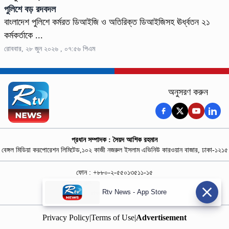
পুলিশে বড় রদবদল
বাংলাদেশ পুলিশে কর্মরত ডিআইজি ও অতিরিক্ত ডিআইজিসহ ঊর্ধ্বতন ২১
কর্মকর্তাকে ...
রোববার, ২৮ জুন ২০২৬ , ০৭:৫৬ পিএম
অনুসরণ করুন
প্রধান সম্পাদক : সৈয়দ আশিক রহমান
বেঙ্গল মিডিয়া করপোরেশন লিমিটেড,১০২ কাজী নজরুল ইসলাম এভিনিউ কারওয়ান বাজার, ঢাকা-১২১৫
ফোন : +৮৮০-২-৫৫০১৩৫১১-১৫
নিউজ রুম : +৮৮০-১৮৭৮১৮৪৩৬৯-৭০
Rtv News - App Store
বিজ্ঞাপন :
rtvdigitalad@gmail.com
Privacy Policy
|
Terms of Use
|
Advertisement