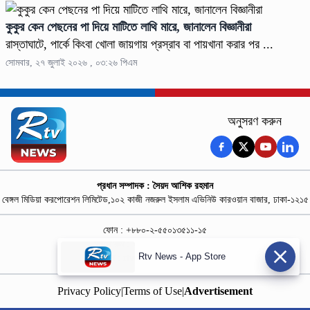
কুকুর কেন পেছনের পা দিয়ে মাটিতে লাথি মারে, জানালেন বিজ্ঞানীরা
রাস্তাঘাটে, পার্কে কিংবা খোলা জায়গায় প্রস্রাব বা পায়খানা করার পর ...
সোমবার, ২৭ জুলাই ২০২৬ , ০৩:২৬ পিএম
অনুসরণ করুন
প্রধান সম্পাদক : সৈয়দ আশিক রহমান
বেঙ্গল মিডিয়া করপোরেশন লিমিটেড,১০২ কাজী নজরুল ইসলাম এভিনিউ কারওয়ান বাজার, ঢাকা-১২১৫
ফোন : +৮৮০-২-৫৫০১৩৫১১-১৫
নিউজ রুম : +৮৮০-১৮৭৮১৮৪৩৬৯-৭০
Rtv News - App Store
বিজ্ঞাপন :
rtvdigitalad@gmail.com
Privacy Policy
|
Terms of Use
|
Advertisement