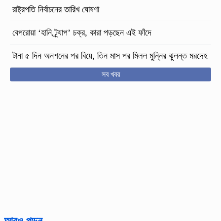
রাষ্ট্রপতি নির্বাচনের তারিখ ঘোষণা
বেপরোয়া ‘হানি ট্র্যাপ’ চক্র, কারা পড়ছেন এই ফাঁদে
টানা ৫ দিন অনশনের পর বিয়ে, তিন মাস পর মিলল মুন্নির ঝুলন্ত মরদেহ
সব খবর
আরও পড়ুন