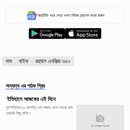
আরটিভি খবর পেতে গুগল নিউজ চ্যানেল ফলো করুন
দাম
বাইক
রয়্যাল এনফিল্ড ৩৫০
অন্যান্য
এর পাঠক প্রিয়
ইতিহাসে আজকের এই দিনে
বৃহস্পতিবার (৬ আগস্ট) এক নজরে দেখে নেওয়া যাক
তেমনই কিছু ঘটনা।