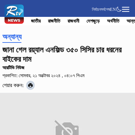
নির্বাচন
সর্বশেষ
EN
জাতীয়
রাজনীতি
রাজধানী
দেশজুড়ে
অর্থনীতি
আন্ত
অন্যান্য
জানা গেল রয়্যাল এনফিল্ড ৩৫০ সিসির চার ধরনের
বাইকের দাম
আরটিভি নিউজ
প্রকাশিত: সোমবার, ২১ অক্টোবর ২০২৪ , ০৪:০৭ পিএম
শেয়ার করুন: