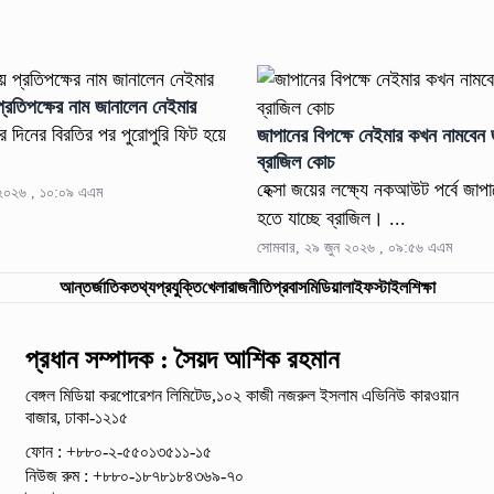
প্রতিপক্ষের নাম জানালেন নেইমার
র দিনের বিরতির পর পুরোপুরি ফিট হয়ে
জাপানের বিপক্ষে নেইমার কখন নামবেন
ব্রাজিল কোচ
হেক্সা জয়ের লক্ষ্যে নকআউট পর্বে জাপা
 ২০২৬ , ১০:০৯ এএম
হতে যাচ্ছে ব্রাজিল। ...
সোমবার, ২৯ জুন ২০২৬ , ০৯:৫৬ এএম
আন্তর্জাতিক
তথ্যপ্রযুক্তি
খেলা
রাজনীতি
প্রবাস
মিডিয়া
লাইফস্টাইল
শিক্ষা
প্রধান সম্পাদক : সৈয়দ আশিক রহমান
বেঙ্গল মিডিয়া করপোরেশন লিমিটেড,১০২ কাজী নজরুল ইসলাম
এভিনিউ কারওয়ান
বাজার, ঢাকা-১২১৫
ফোন : +৮৮০-২-৫৫০১৩৫১১-১৫
নিউজ রুম : +৮৮০-১৮৭৮১৮৪৩৬৯-৭০