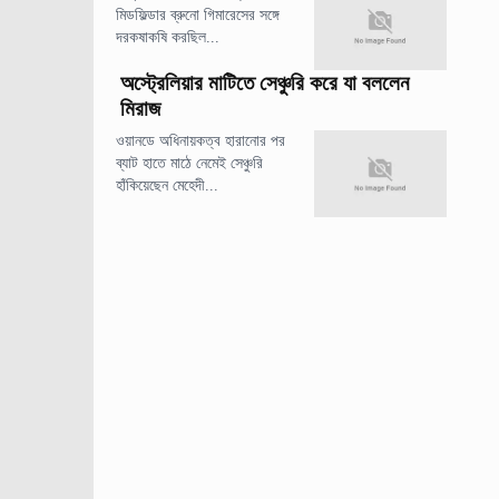
মিডফিল্ডার ব্রুনো গিমারেসের সঙ্গে
দরকষাকষি করছিল...
অস্ট্রেলিয়ার মাটিতে সেঞ্চুরি করে যা বললেন
মিরাজ
ওয়ানডে অধিনায়কত্ব হারানোর পর
ব্যাট হাতে মাঠে নেমেই সেঞ্চুরি
হাঁকিয়েছেন মেহেদী...