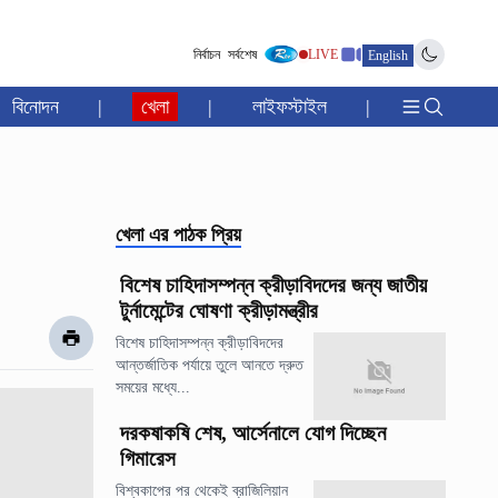
নির্বাচন
সর্বশেষ
LIVE
English
বিনোদন
|
খেলা
|
লাইফস্টাইল
|
খেলা
এর পাঠক প্রিয়
বিশেষ চাহিদাসম্পন্ন ক্রীড়াবিদদের জন্য জাতীয়
টুর্নামেন্টের ঘোষণা ক্রীড়ামন্ত্রীর
বিশেষ চাহিদাসম্পন্ন ক্রীড়াবিদদের
আন্তর্জাতিক পর্যায়ে তুলে আনতে দ্রুত
সময়ের মধ্যে...
দরকষাকষি শেষ, আর্সেনালে যোগ দিচ্ছেন
গিমারেস
বিশ্বকাপের পর থেকেই ব্রাজিলিয়ান