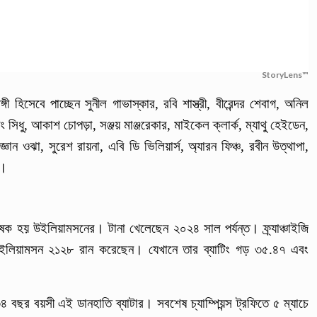
StoryLens™
হিসেবে পাচ্ছেন সুনীল গাভাস্কার, রবি শাস্ত্রী, বীরেন্দর শেবাগ, অনিল
িধু, আকাশ চোপড়া, সঞ্জয় মাঞ্জরেকার, মাইকেল ক্লার্ক, ম্যাথু হেইডেন,
জ্ঞান ওঝা, সুরেশ রায়না, এবি ডি ভিলিয়ার্স, অ্যারন ফিঞ্চ, রবীন উত্থাপা,
ে।
য় উইলিয়ামসনের। টানা খেলেছেন ২০২৪ সাল পর্যন্ত। ফ্র্যাঞ্চাইজি
াতে উইলিয়ামসন ২১২৮ রান করেছেন। যেখানে তার ব্যাটিং গড় ৩৫.৪৭ এবং
৪ বছর বয়সী এই ডানহাতি ব্যাটার। সবশেষ চ্যাম্পিয়ন্স ট্রফিতে ৫ ম্যাচে