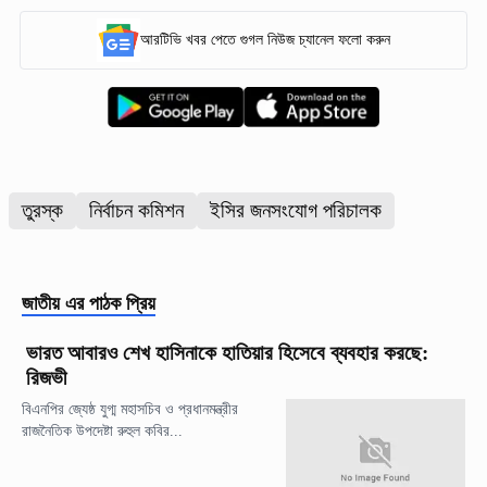
আরটিভি খবর পেতে গুগল নিউজ চ্যানেল ফলো করুন
তুরস্ক
নির্বাচন কমিশন
ইসির জনসংযোগ পরিচালক
জাতীয়
এর পাঠক প্রিয়
ভারত আবারও শেখ হাসিনাকে হাতিয়ার হিসেবে ব্যবহার করছে:
রিজভী
বিএনপির জ্যেষ্ঠ যুগ্ম মহাসচিব ও প্রধানমন্ত্রীর
রাজনৈতিক উপদেষ্টা রুহুল কবির...