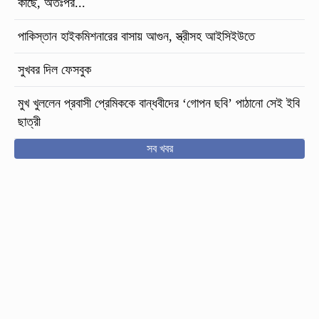
কাছে, অতঃপর...
পাকিস্তান হাইকমিশনারের বাসায় আগুন, স্ত্রীসহ আইসিইউতে
সুখবর দিল ফেসবুক
মুখ খুললেন প্রবাসী প্রেমিককে বান্ধবীদের ‘গোপন ছবি’ পাঠানো সেই ইবি
ছাত্রী
সব খবর