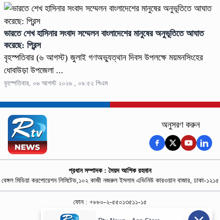
ভারতে শেখ হাসিনার সংবাদ সম্মেলন বাংলাদেশের মানুষের অনুভূতিতে আঘাত
করেছে: প্রিন্স
বৃহস্পতিবার (৬ আগস্ট) জুলাই গণঅভ্যুত্থান দিবস উপলক্ষে ময়মনসিংহের
ধোবাউড়া উপজেলা ...
বৃহস্পতিবার, ০৬ আগস্ট ২০২৬ , ০৯:৫২ পিএম
অনুসরণ করুন
প্রধান সম্পাদক : সৈয়দ আশিক রহমান
বেঙ্গল মিডিয়া করপোরেশন লিমিটেড,১০২ কাজী নজরুল ইসলাম এভিনিউ কারওয়ান বাজার, ঢাকা-১২১৫
ফোন : +৮৮০-২-৫৫০১৩৫১১-১৫
নিউজ রুম : +৮৮০-১৮৭৮১৮৪৩৬৯-৭০