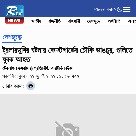
নির্বাচন
সর্বশেষ
EN
জাতীয়
রাজনীতি
রাজধানী
দেশজুড়ে
অর্থনীতি
আন্ত
দেশজুড়ে
ট্রলারডুবির ঘটনায় কোস্টগার্ডের চৌকি ভাঙচুর, গুলিতে
যুবক আহত
টেকনাফ (কক্সবাজার) প্রতিনিধি, আরটিভি নিউজ
প্রকাশিত: বুধবার, ২৪ জুলাই ২০২৪ , ১১:৫৬ পিএম
শেয়ার করুন: