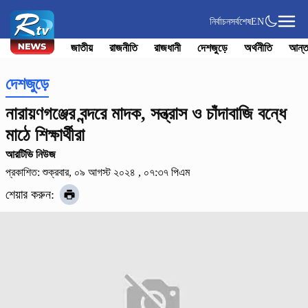
নির্বাচন
সর্বশেষ
EN
জাতীয়
রাজনীতি
রাজধানী
দেশজুড়ে
অর্থনীতি
আন্ত
দেশজুড়ে
নারায়ণগঞ্জের বন্দরে মাদক, সন্ত্রাস ও চাঁদাবাজি বন্ধে
মাঠে শিক্ষার্থীরা
আরটিভি নিউজ
প্রকাশিত: শুক্রবার, ০৯ আগস্ট ২০২৪ , ০৭:৩৭ পিএম
শেয়ার করুন: