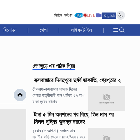
নির্বাচন
সর্বশেষ
LIVE
English
বিনোদন
|
খেলা
|
লাইফস্টাইল
|
দেশজুড়ে
এর পাঠক প্রিয়
কক্সবাজারে দিনদুপুরে দুর্ধর্ষ ডাকাতি, গ্রেপ্তার ২
টেকনাফ-কক্সবাজার সড়কে দিনের
বেলায় যাত্রীবাহী বাস থামিয়ে ৫৭ লাখ
টাকা লুটের ঘটনায়...
টানা ৫ দিন অনশনের পর বিয়ে, তিন মাস পর
মিলল মুন্নির ঝুলন্ত মরদেহ
বুধবার (৫ আগস্ট) সকালে তার
স্বামীর বাড়ি থেকে মরদেহ উদ্ধার করে