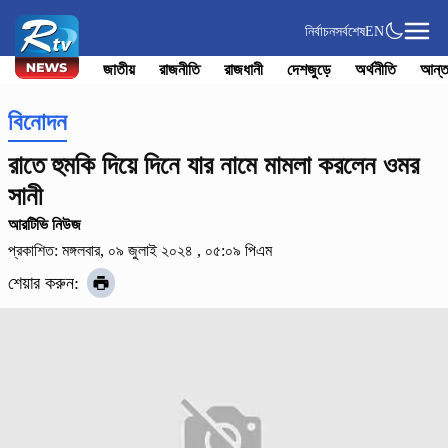
নির্বাচন
সর্বশেষ
EN
জাতীয়
রাজনীতি
রাজধানী
দেশজুড়ে
অর্থনীতি
আন্ত
বিনোদন
রাতে হুমকি দিয়ে দিনে যার নামে মামলা করলেন ওমর
সানী
আরটিভি নিউজ
প্রকাশিত: মঙ্গলবার, ০৯ জুলাই ২০২৪ , ০৫:০৯ পিএম
শেয়ার করুন: