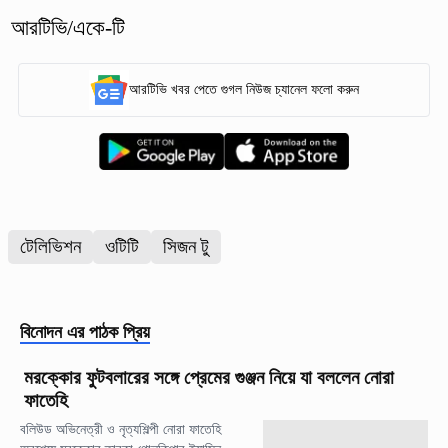
আরটিভি/একে-টি
আরটিভি খবর পেতে গুগল নিউজ চ্যানেল ফলো করুন
টেলিভিশন
ওটিটি
সিজন টু
বিনোদন
এর পাঠক প্রিয়
মরক্কোর ফুটবলারের সঙ্গে প্রেমের গুঞ্জন নিয়ে যা বললেন নোরা
ফাতেহি
বলিউড অভিনেত্রী ও নৃত্যশিল্পী নোরা ফাতেহি