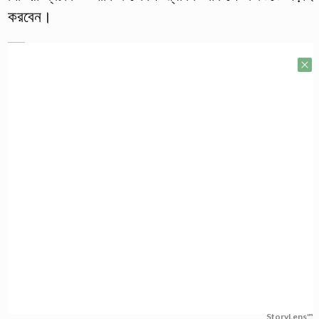
করবেন।
StoryLens™