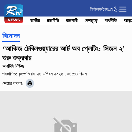
নির্বাচন
সর্বশেষ
EN
জাতীয়
রাজনীতি
রাজধানী
দেশজুড়ে
অর্থনীতি
আন্ত
বিনোদন
‘আকিজ টেবিলওয়্যারের আর্ট অব প্লেটিং: সিজন ২’
শুরু শুক্রবার
আরটিভি নিউজ
প্রকাশিত: বৃহস্পতিবার, ২৪ এপ্রিল ২০২৫ , ০৪:৫৩ পিএম
শেয়ার করুন: