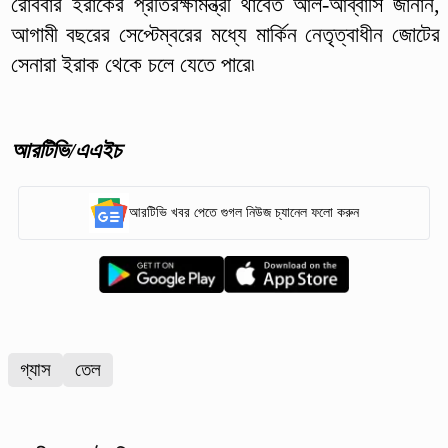
রোববার ইরাকের প্রতিরক্ষামন্ত্রী থাবেত আল-আব্বাসি জানান,
আগামী বছরের সেপ্টেম্বরের মধ্যে মার্কিন নেতৃত্বাধীন জোটের
সেনারা ইরাক থেকে চলে যেতে পারে৷
আরটিভি/এএইচ
আরটিভি খবর পেতে গুগল নিউজ চ্যানেল ফলো করুন
গ্যাস
তেল