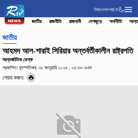
নির্বাচন
সর্বশেষ
EN
জাতীয়
রাজনীতি
রাজধানী
দেশজুড়ে
অর্থনীতি
আন্ত
জাতীয়
আহমদ আল-শারাই সিরিয়ার অন্তর্বর্তীকালীন রাষ্ট্রপতি
আন্তর্জাতিক ডেস্ক
প্রকাশিত: বৃহস্পতিবার, ৩০ জানুয়ারি ২০২৫ , ০৫:৩৩ এএম
শেয়ার করুন: