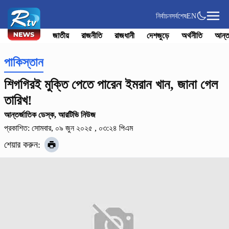
নির্বাচন
সর্বশেষ
EN
জাতীয়
রাজনীতি
রাজধানী
দেশজুড়ে
অর্থনীতি
আন্ত
পাকিস্তান
শিগগিরই মুক্তি পেতে পারেন ইমরান খান, জানা গেল
তারিখ!
আন্তর্জাতিক ডেস্ক, আরটিভি নিউজ
প্রকাশিত: সোমবার, ০৯ জুন ২০২৫ , ০৩:২৪ পিএম
শেয়ার করুন: