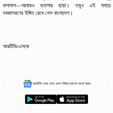
ফলাফল—আবারও হতাশার ছায়া। তবুও এই ম্যাচে
নবজাগরণের ইঙ্গিত রেখে গেল বাংলাদেশ।
আরটিভি/এসকে
আরটিভি খবর পেতে গুগল নিউজ চ্যানেল ফলো করুন