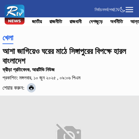
নির্বাচন
সর্বশেষ
EN
জাতীয়
রাজনীতি
রাজধানী
দেশজুড়ে
অর্থনীতি
আন্ত
খেলা
আশা জাগিয়েও ঘরের মাঠে সিঙ্গাপুরের বিপক্ষে হারল
বাংলাদেশ
ক্রীড়া প্রতিবেদক, আরটিভি নিউজ
প্রকাশিত: মঙ্গলবার, ১০ জুন ২০২৫ , ০৯:০৬ পিএম
শেয়ার করুন: