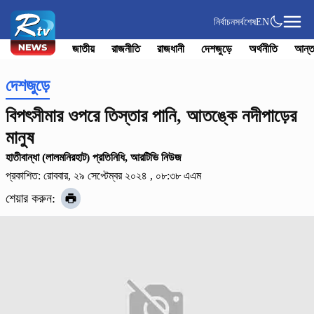
নির্বাচন
সর্বশেষ
EN
জাতীয়
রাজনীতি
রাজধানী
দেশজুড়ে
অর্থনীতি
আন্ত
দেশজুড়ে
বিপৎসীমার ওপরে তিস্তার পানি, আতঙ্কে নদীপাড়ের
মানুষ
হাতীবান্ধা (লালমনিরহাট) প্রতিনিধি, আরটিভি নিউজ
প্রকাশিত: রোববার, ২৯ সেপ্টেম্বর ২০২৪ , ০৮:৩৮ এএম
শেয়ার করুন: