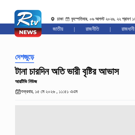
ঢাকা
বৃহস্পতিবার, ০৬ আগস্ট ২০২৬, ২২ শ্রাবণ 
জাতীয়
|
রাজনীতি
|
রাজধানী
দেশজুড়ে
টানা চারদিন অতি ভারী বৃষ্টির আভাস
আরটিভি নিউজ
শুক্রবার, ১৫ মে ২০২৬ , ১১:৫১ এএম