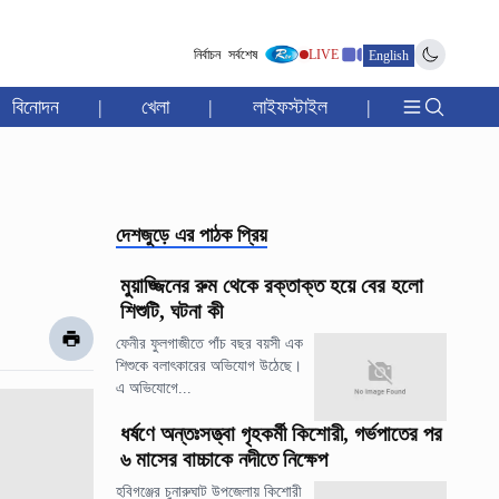
নির্বাচন
সর্বশেষ
LIVE
English
বিনোদন
|
খেলা
|
লাইফস্টাইল
|
দেশজুড়ে
এর পাঠক প্রিয়
মুয়াজ্জিনের রুম থেকে রক্তাক্ত হয়ে বের হলো
শিশুটি, ঘটনা কী
ফেনীর ফুলগাজীতে পাঁচ বছর বয়সী এক
শিশুকে বলাৎকারের অভিযোগ উঠেছে।
এ অভিযোগে...
ধর্ষণে অন্তঃসত্ত্বা গৃহকর্মী কিশোরী, গর্ভপাতের পর
৬ মাসের বাচ্চাকে নদীতে নিক্ষেপ
হবিগঞ্জের চুনারুঘাট উপজেলায় কিশোরী