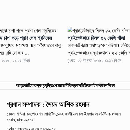
ে চাপা পড়ে প্রাণ গেল শ্রমিকের
প্রাইভেটকারে মিলল ৫২ কেজি গাঁজা
মাকান্দায় মহাদেও নদে অবৈধভাবে বালু
ঢাকা-চট্টগ্রাম মহাসড়কে অভিযান চালিয়ে
য় দুটি নৌকার ...
প্রাইভেটকারের ব্যাকডালায় ৫২ কেজি গ
ট ২০২৬ , ১১:২৫ পিএম
বুধবার, ০৫ আগস্ট ২০২৬ , ১১:১২ পিএম
আন্তর্জাতিক
তথ্যপ্রযুক্তি
খেলা
রাজনীতি
প্রবাস
মিডিয়া
লাইফস্টাইল
শিক্ষা
প্রধান সম্পাদক : সৈয়দ আশিক রহমান
বেঙ্গল মিডিয়া করপোরেশন লিমিটেড,১০২ কাজী নজরুল ইসলাম
এভিনিউ কারওয়ান
বাজার, ঢাকা-১২১৫
ফোন : +৮৮০-২-৫৫০১৩৫১১-১৫