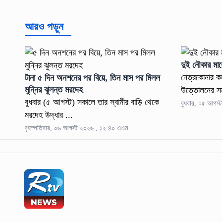
আরও পড়ুন
দুই নৌকার মাঝ
নেত্রকোনার কল
টানা ৫ দিন অনশনের পর বিয়ে, তিন মাস পর মিলল
মুন্নির ঝুলন্ত মরদেহ
উত্তোলনের সম
বুধবার (৫ আগস্ট) সকালে তার স্বামীর বাড়ি থেকে
বুধবার, ০৫ আগস্
মরদেহ উদ্ধার ...
বৃহস্পতিবার, ০৬ আগস্ট ২০২৬ , ১২:৪০ এএম