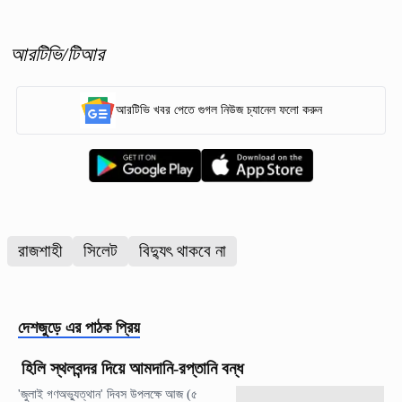
আরটিভি/টিআর
আরটিভি খবর পেতে গুগল নিউজ চ্যানেল ফলো করুন
রাজশাহী
সিলেট
বিদ্যুৎ থাকবে না
দেশজুড়ে
এর পাঠক প্রিয়
হিলি স্থলবন্দর দিয়ে আমদানি-রপ্তানি বন্ধ
'জুলাই গণঅভ্যুত্থান' দিবস উপলক্ষে আজ (৫