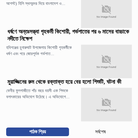
আগস্ট) হিলি স্থলবন্দর দিয়ে বাংলাদেশ ও...
ধর্ষণে অন্তঃসত্ত্বা গৃহকর্মী কিশোরী, গর্ভপাতের পর ৬ মাসের বাচ্চাকে
নদীতে নিক্ষেপ
হবিগঞ্জের চুনারুঘাট উপজেলায় কিশোরী গৃহকর্মীকে
ধর্ষণ এবং পরে জোরপূর্বক গর্ভপাত...
মুয়াজ্জিনের রুম থেকে রক্তাক্ত হয়ে বের হলো শিশুটি, ঘটনা কী
ফেনীর ফুলগাজীতে পাঁচ বছর বয়সী এক শিশুকে
বলাৎকারের অভিযোগ উঠেছে। এ অভিযোগে...
পাঠক প্রিয়
সর্বশেষ