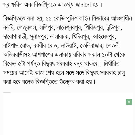
স্বাক্ষরিত এক বিজ্ঞপ্তিতে এ তথ্য জানানো হয়।
বিজ্ঞপ্তিতে বলা হয়, ১১ কেভি পুলিশ লাইন ফিডারের আওতাধীন
বলদি, তেতুরতল, লতিপুর, বানেশ্বরপুর, পিরিজপুর, চন্ডিপুল,
দারোগাবাড়ী, সুনামপুর, লালারচক, খিদিরপুর, আহমেদপুর,
বাইপাস রোড, বঙ্গবীর রোড, লাউয়াই, তেলিবাজার, তেতলী
অতিরবাড়ীসহ আশপাশের এলাকায় রবিবার সকাল ১০টা থেকে
বিকেল ৫টা পর্যন্ত বিদ্যুৎ সরবরাহ বন্ধ থাকবে। নির্ধারিত
সময়ের আগেই কাজ শেষ হলে সঙ্গে সঙ্গে বিদ্যুৎ সরবরাহ চালু
করা হবে বলেও বিজ্ঞপ্তিতে উল্লেখ করা হয়।