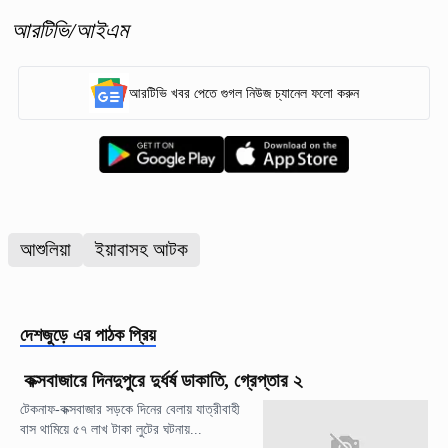
আরটিভি/আইএম
আরটিভি খবর পেতে গুগল নিউজ চ্যানেল ফলো করুন
আশুলিয়া
ইয়াবাসহ আটক
দেশজুড়ে
এর পাঠক প্রিয়
কক্সবাজারে দিনদুপুরে দুর্ধর্ষ ডাকাতি, গ্রেপ্তার ২
টেকনাফ-কক্সবাজার সড়কে দিনের বেলায় যাত্রীবাহী
বাস থামিয়ে ৫৭ লাখ টাকা লুটের ঘটনায়...