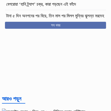
বেপরোয়া ‘হানি ট্র্যাপ’ চক্র, কারা পড়ছেন এই ফাঁদে
টানা ৫ দিন অনশনের পর বিয়ে, তিন মাস পর মিলল মুন্নির ঝুলন্ত মরদেহ
সব খবর
আরও পড়ুন