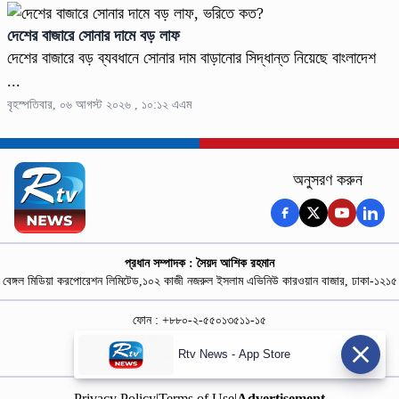
দেশের বাজারে সোনার দামে বড় লাফ
দেশের বাজারে বড় ব্যবধানে সোনার দাম বাড়ানোর সিদ্ধান্ত নিয়েছে বাংলাদেশ
...
বৃহস্পতিবার, ০৬ আগস্ট ২০২৬ , ১০:১২ এএম
অনুসরণ করুন
প্রধান সম্পাদক : সৈয়দ আশিক রহমান
বেঙ্গল মিডিয়া করপোরেশন লিমিটেড,১০২ কাজী নজরুল ইসলাম এভিনিউ কারওয়ান বাজার, ঢাকা-১২১৫
ফোন : +৮৮০-২-৫৫০১৩৫১১-১৫
নিউজ রুম : +৮৮০-১৮৭৮১৮৪৩৬৯-৭০
Rtv News - App Store
বিজ্ঞাপন :
rtvdigitalad@gmail.com
Privacy Policy
|
Terms of Use
|
Advertisement