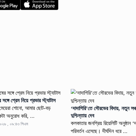
 সঙ্গে প্রেম নিয়ে প্রভার স্ট্যাটাস
“মেয়েরা শোনো, আমার ছোট-বড়
‘দাদাগিরি’তে সৌরভের বিদায়, নতুন সঞ
দুশ্চিন্তায় দেব
কটা অনুরোধ করি, ...
কলকাতার জনপ্রিয় রিয়েলিটি অনুষ্ঠান ‘
২০২৬ , ০৯:৪৩ পিএম
পরিবর্তন এসেছে। দীর্ঘদিন ধরে ...