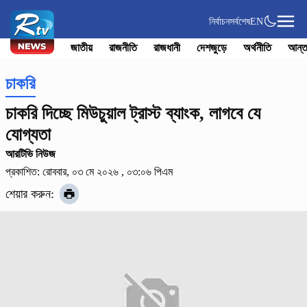
নির্বাচন
সর্বশেষ
EN
জাতীয়
রাজনীতি
রাজধানী
দেশজুড়ে
অর্থনীতি
আন্ত
চাকরি
চাকরি দিচ্ছে মিউচুয়াল ট্রাস্ট ব্যাংক, লাগবে যে
যোগ্যতা
আরটিভি নিউজ
প্রকাশিত: রোববার, ০৩ মে ২০২৬ , ০৩:০৬ পিএম
শেয়ার করুন: