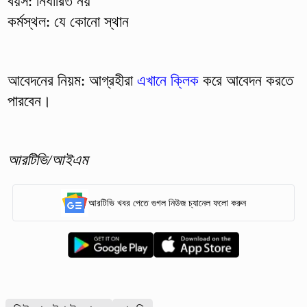
বয়স: নির্ধারিত নয়
কর্মস্থল: যে কোনো স্থান
আবেদনের নিয়ম: আগ্রহীরা
এখানে ক্লিক
করে আবেদন করতে
পারবেন।
আরটিভি/আইএম
আরটিভি খবর পেতে গুগল নিউজ চ্যানেল ফলো করুন