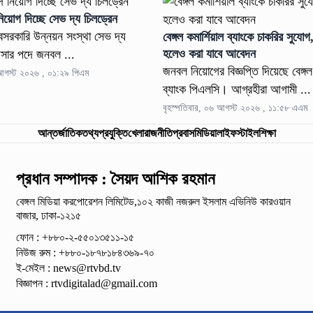
য়োগ দিচ্ছে সেভ দ্য চিলড্রেন
েসরকারি উন্নয়ন সংস্থা সেভ দ্য
বেঙ্গল কমার্শিয়াল ব্যাংকে চাকরির সুয
হলেও করা যাবে আবেদন
িসার পদে জনবল ...
জনবল নিয়োগের বিজ্ঞপ্তি দিয়েছে বেঙ্গল 
 আগস্ট ২০২৬ , ০১:২৯ পিএম
ব্যাংক পিএলসি। আগ্রহীরা আগামী ...
বৃহস্পতিবার, ০৬ আগস্ট ২০২৬ , ১১:৫৮ এএম
আন্তর্জাতিক
তথ্যপ্রযুক্তি
খেলা
রাজনীতি
প্রবাস
মিডিয়া
লাইফস্টাইল
শিক্ষা
প্রধান সম্পাদক : সৈয়দ আশিক রহমান
বেঙ্গল মিডিয়া করপোরেশন লিমিটেড,১০২ কাজী নজরুল ইসলাম
এভিনিউ কারওয়ান
বাজার, ঢাকা-১২১৫
ফোন : +৮৮০-২-৫৫০১৩৫১১-১৫
নিউজ রুম : +৮৮০-১৮৭৮১৮৪৩৬৯-৭০
ই-মেইল :
news@rtvbd.tv
বিজ্ঞাপন :
rtvdigitalad@gmail.com