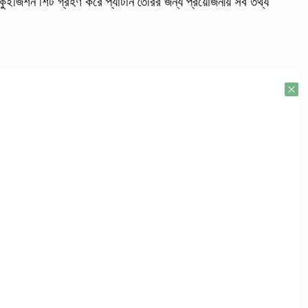
িকুইজিশন শিট গ্রহণ করে প্যাটার্ন তৈরির জন্য প্রয়োজনীয় সব তথ্য