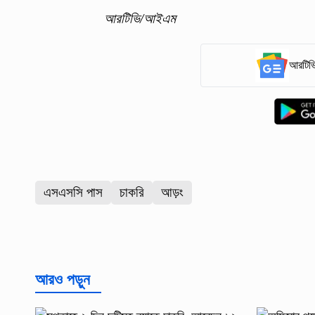
আরটিভি/আইএম
আরটিভি
এসএসসি পাস
চাকরি
আড়ং
আরও পড়ুন