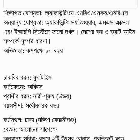
শিক্ষাগত যোগ্যতা: অ্যাকাউন্টিংয়ে এমবিএ/এমকম/এমবিএস
অন্যান্য যোগ্যতা: অ্যাকাউন্টিং সফটওয়্যার, এমএস এক্সেল
এবং ইআরপি সিস্টেমে ভালো দখল। দেশের কর ও ভ্যাট আইন
সম্পর্কে সুস্পষ্ট ধারণা।
অভিজ্ঞতা: কমপক্ষে ১০ বছর
চাকরির ধরন: ফুলটাইম
কর্মক্ষেত্র: অফিসে
প্রার্থীর ধরন: নারী-পুরুষ (উভয়)
বয়সসীমা: সর্বোচ্চ ৪৫ বছর
কর্মস্থল: ঢাকা (দক্ষিণ কেরানীগঞ্জ)
বেতন: আলোচনা সাপেক্ষে
অন্যান্য সুবিধা: বছরে ২টি উৎসব বোনাস, প্রভিডেন্ট ফান্ড,