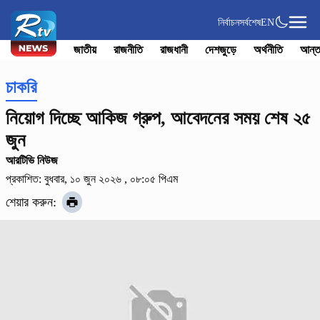
নির্বাচন
সর্বশেষ
EN
জাতীয়
রাজনীতি
রাজধানী
দেশজুড়ে
অর্থনীতি
আন্ত
চাকরি
নিয়োগ দিচ্ছে আকিজ গ্রুপ, আবেদনের সময় শেষ ২৫
জুন
আরটিভি নিউজ
প্রকাশিত: বুধবার, ১০ জুন ২০২৬ , ০৮:০৫ পিএম
শেয়ার করুন: