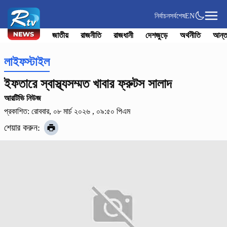
নির্বাচন
সর্বশেষ
EN
জাতীয়
রাজনীতি
রাজধানী
দেশজুড়ে
অর্থনীতি
আন্ত
লাইফস্টাইল
ইফতারে স্বাস্থ্যসম্মত খাবার ফ্রুটস সালাদ
আরটিভি নিউজ
প্রকাশিত: রোববার, ০৮ মার্চ ২০২৬ , ০৯:৫০ পিএম
শেয়ার করুন: