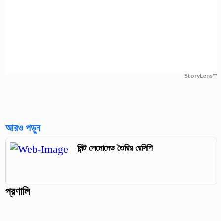
StoryLens™
আরও পড়ুন
মিন্ট লেমোনেড তৈরির রেসিপি
প্রণালি